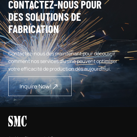
CONTACTEZ-NOUS POUR
DES SOLUTIONS DE
FABRICATION
Contactez-nous dès maintenant pour découvrir
comment nos services d'usine peuvent optimiser
votre efficacité de production dès aujourd'hui.
Inquire Now!