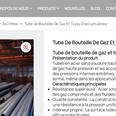
PROPOS DE NOUS
PRODUITS
NOUVELLES
BLOG
CONT
Mn 34CrMo4
Tube De Bouteille De Gaz Et Tuyau D'accumulateur
Tube De Bouteille De Gaz E
Tube de bouteille de gaz et 
Présentation du produit
Tubes en acier sans soudure haut
de gaz haute pression et les accu
des pressions internes extrêmes, il
terme, même dans les applications
Caractéristiques principales
Résistance supérieure : Acier à h
des gaz comprimés et des fluides
Qualité constante : La constructi
une résistance à la pression unif
Intérieur propre : La surface li
efficace des fluides.