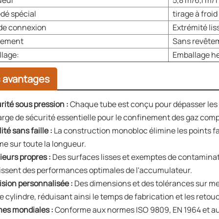
ueur
5,8 m/6,1 m/1
dé spécial
tirage à froid
de connexion
Extrémité lis
tement
Sans revêtem
lage:
Emballage he
 avantages
rité sous pression :
Chaque tube est conçu pour dépasser les e
rge de sécurité essentielle pour le confinement des gaz comp
ité sans faille :
La construction monobloc élimine les points fa
me sur toute la longueur.
ieurs propres :
Des surfaces lisses et exemptes de contaminat
issent des performances optimales de l'accumulateur.
ision personnalisée :
Des dimensions et des tolérances sur m
e cylindre, réduisant ainsi le temps de fabrication et les retou
es mondiales :
Conforme aux normes ISO 9809, EN 1964 et aux 