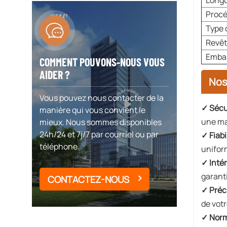
Long
Procé
Type 
Revê
Embal
COMMENT POUVONS-NOUS VOUS
AIDER ?
Nos
Vous pouvez nous contacter de la
✓ Sécu
manière qui vous convient le
une ma
mieux. Nous sommes disponibles
24h/24 et 7j/7 par courriel ou par
✓ Fiabil
téléphone.
unifor
✓ Intér
garant
CONTACTEZ-NOUS
✓ Préc
de votr
✓ Norm