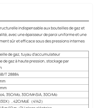
tructurelle indispensable aux bouteilles de gaz et
lité, avec une épaisseur de paroi uniforme et une
ent sûr et efficace sous des pressions internes
eille de gaz, tuyau d'accumulateur
e de gaz à haute pression, stockage par
n
GB/T 28884
 mm
0 mm
o4, 35CrMo, 30CrMnSiA, 30CrMo
130X
）
,
42CrMoE
（
4142
）