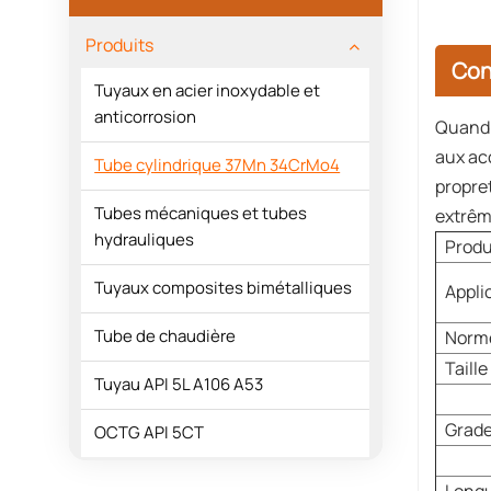
Produits
Con
Tuyaux en acier inoxydable et
anticorrosion
Quand l
aux ac
Tube cylindrique 37Mn 34CrMo4
propre
Tubes mécaniques et tubes
extrêm
hydrauliques
Produ
Tuyaux composites bimétalliques
Appli
Tube de chaudière
Norme
Taille
Tuyau API 5L A106 A53
Grad
OCTG API 5CT