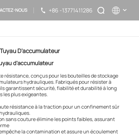
+86 -13771411286
ACTEZ-NOUS
English
t Tuyau D'accumulateur
français
tuyau d'accumulateur
русский
e résistance, conçus pour les bouteilles de stockage
español
mulateurs hydrauliques. Fabriqués pour résister à
s garantissent sécurité, fiabilité et durabilité à long
 les plus exigeantes.
aute résistance à la traction pour un confinement sûr
 hydrauliques.
on sans couture élimine les points faibles, assurant
orme
sse empêche la contamination et assure un écoulement