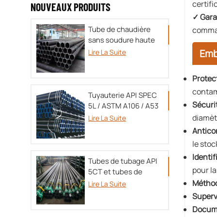
certif
NOUVEAUX PRODUITS
✓ Gara
Tube de chaudière
comman
sans soudure haute
pression TU 14-3P-
Emb
Lire La Suite
55-
2001/A179/A192/SA213/DIN17175
Protec
contam
Tuyauterie API SPEC
Sécuri
5L / ASTM A106 / A53
diamèt
Lire La Suite
Antico
le sto
Identif
Tubes de tubage API
pour la
5CT et tubes de
tubage OCTG
Méthod
Lire La Suite
Superv
Docum