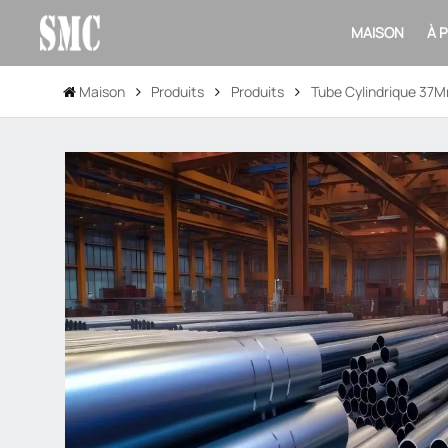
MAISON
À 
Maison
Produits
Produits
Tube Cylindrique 37