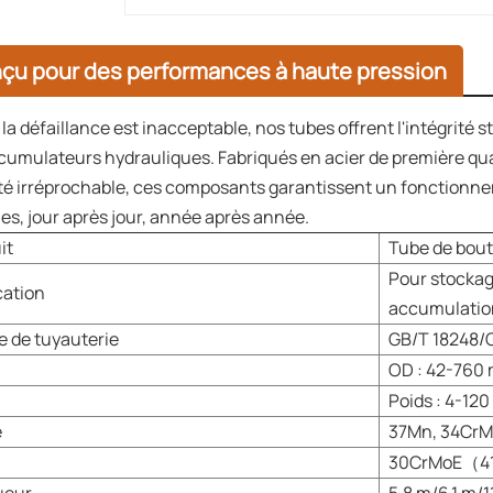
çu pour des performances à haute pression
a défaillance est inacceptable, nos tubes offrent l'intégrité s
cumulateurs hydrauliques. Fabriqués en acier de première qua
té irréprochable, ces composants garantissent un fonctionnem
es, jour après jour, année après année.
it
Tube de bout
Pour
stockag
cation
accumulatio
 de tuyauterie
GB/T 18248/
OD :
42
-
76
0
Poids : 4-12
e
37Mn, 34CrM
30CrMoE
（
4