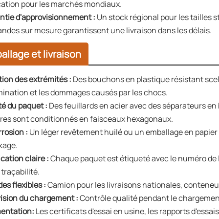
ication pour les marchés mondiaux.
ntie d'approvisionnement :
Un stock régional pour les tailles 
des sur mesure garantissent une livraison dans les délais.
allage et livraison
tion des extrémités :
Des bouchons en plastique résistant scel
ination et les dommages causés par les chocs.
té du paquet :
Des feuillards en acier avec des séparateurs en b
res sont conditionnés en faisceaux hexagonaux.
rrosion :
Un léger revêtement huilé ou un emballage en papier 
ckage.
ication claire :
Chaque paquet est étiqueté avec le numéro de lo
 traçabilité.
es flexibles :
Camion pour les livraisons nationales, conteneur
ision du chargement :
Contrôle qualité pendant le chargeme
entation:
Les certificats d'essai en usine, les rapports d'essais