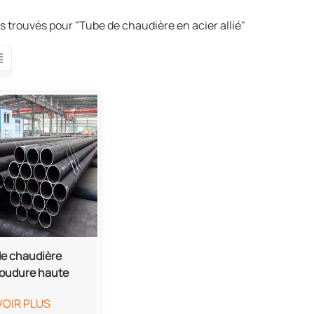
ts trouvés pour "Tube de chaudière en acier allié"
e chaudière
soudure haute
on TU 14-3P-55-
VOIR PLUS
A179/A192/SA213/DIN17175