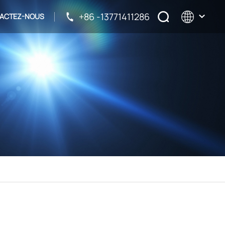
+86 -13771411286
ACTEZ-NOUS
English
français
русский
español