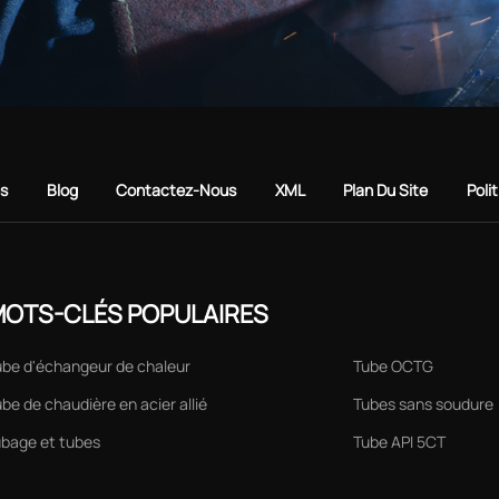
es
Blog
Contactez-Nous
XML
Plan Du Site
Poli
OTS-CLÉS POPULAIRES
ube d'échangeur de chaleur
Tube OCTG
be de chaudière en acier allié
Tubes sans soudure
ubage et tubes
Tube API 5CT