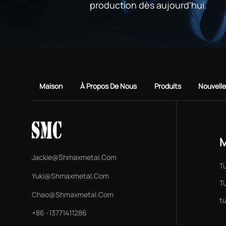
production dès aujourd'hui.
Maison
À Propos De Nous
Produits
Nouvell
M
Jackie@shmaxmetal.com
T
Yuki@shmaxmetal.com
Tu
Chao@shmaxmetal.com
t
+86 -13771411286