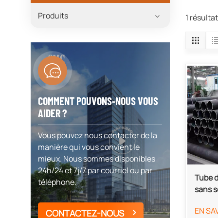
Produits
1 résulta
COMMENT POUVONS-NOUS VOUS
AIDER ?
Vous pouvez nous contacter de la
manière qui vous convient le
mieux. Nous sommes disponibles
24h/24 et 7j/7 par courriel ou par
Tube d
téléphone.
sans 
pressi
EN SA
2001/
CONTACTEZ-NOUS