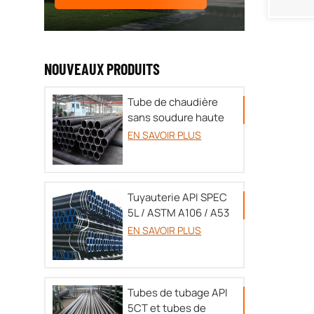
NOUVEAUX PRODUITS
Tube de chaudière
sans soudure haute
pression TU 14-3P-
EN SAVOIR PLUS
55-
2001/A179/A192/SA213/DIN17175
Tuyauterie API SPEC
5L / ASTM A106 / A53
EN SAVOIR PLUS
Tubes de tubage API
5CT et tubes de