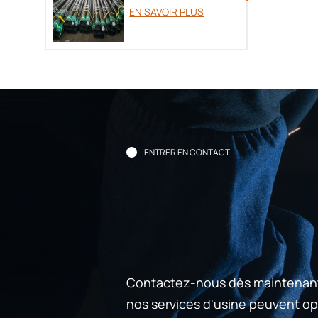
tubage OCTG
EN SAVOIR PLUS
ENTRER EN CONTACT
Contactez-nous dès maintenan
nos services d'usine peuvent opt