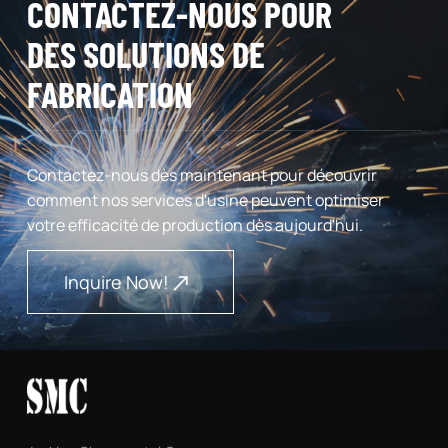
CONTACTEZ-NOUS POUR
DES SOLUTIONS DE
FABRICATION
Contactez-nous dès maintenant pour découvrir
comment nos services d'usine peuvent optimiser
votre efficacité de production dès aujourd'hui.
Inquire Now!