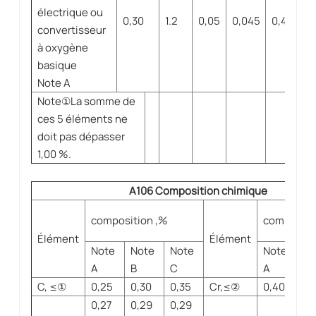
électrique ou
0,30
1.2
0,05
0,045
0,40
0
convertisseur
à oxygène
basique
Note A
Note
①
La somme de
ces 5 éléments ne
doit pas dépasser
1,00 %.
A106 Composition chimique
composition ,%
compositi
Élément
Élément
Note
Note
Note
Note
No
A
B
C
A
B
C, ≤
①
0,25
0,30
0,35
Cr,≤
②
0,40
0,4
0,27
0,29
0,29