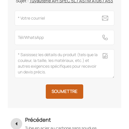
Sujet :
Tuyauterie API SPEC 5L / ASTM A106 / A53
SOUMETTRE
Précédent
Tube en acier au carbone sans soudure