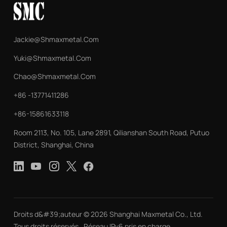
Jackie@shmaxmetal.com
Yuki@shmaxmetal.com
Chao@shmaxmetal.com
+86 -13771411286
+86-15861633118
Room 2113, No. 105, Lane 2891, Qilianshan South Road, Putuo
District, Shanghai, China
Droits d&#39;auteur © 2026 Shanghai Maxmetal Co., Ltd.
Tous droits réservés . Réseau IPv6 pris en charge .