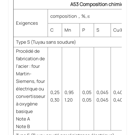
A53 Composition chimique
composition
，
%,≤
Exigences
C
Mn
P
S
Cu
①
Ni
Type S (Tuyau sans soudure)
Procédé de
fabrication de
l'acier : four
Martin-
Siemens, four
électrique ou
0,25
0,95
0,05
0,045
0,40
0,
convertisseur
0,30
1.20
0,05
0,045
0,40
0,
à oxygène
basique
Note A
Note B