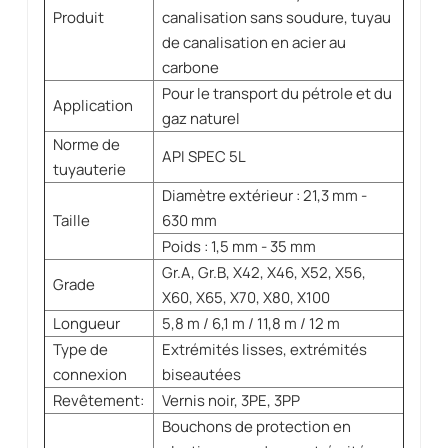
Produit
canalisation sans soudure, tuyau
de canalisation en acier au
carbone
Pour le transport du pétrole et du
Application
gaz naturel
Norme de
API SPEC 5L
tuyauterie
Diamètre extérieur : 21,3 mm -
Taille
630 mm
Poids : 1,5 mm - 35 mm
Gr.A, Gr.B, X42, X46, X52, X56,
Grade
X60, X65, X70, X80, X100
Longueur
5,8 m / 6,1 m / 11,8 m / 12 m
Type de
Extrémités lisses, extrémités
connexion
biseautées
Revêtement:
Vernis noir, 3PE, 3PP
Bouchons de protection en