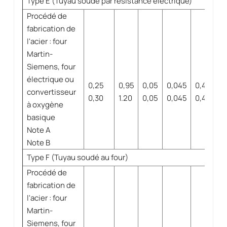
Type E (Tuyau soudé par résistance électrique)
Procédé de
fabrication de
l'acier : four
Martin-
Siemens, four
électrique ou
0,25
0,95
0,05
0,045
0,40
0
convertisseur
0,30
1.20
0,05
0,045
0,40
0
à oxygène
basique
Note A
Note B
Type F (Tuyau soudé au four)
Procédé de
fabrication de
l'acier : four
Martin-
Siemens, four