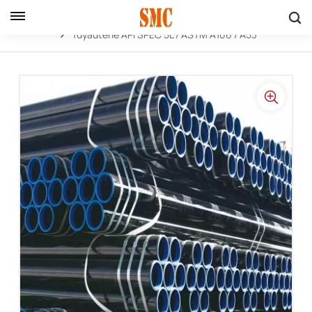
Maison
Produits
Produits
Tuyau API 5L A106 A53
Tuyauterie API SPEC 5L / ASTM A106 / A53