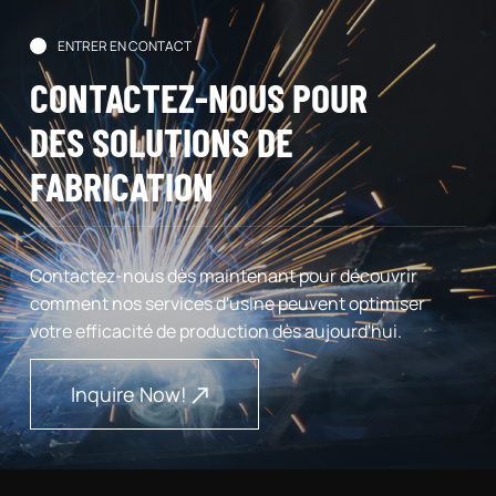
ENTRER EN CONTACT
CONTACTEZ-NOUS POUR
DES SOLUTIONS DE
FABRICATION
Contactez-nous dès maintenant pour découvrir
comment nos services d'usine peuvent optimiser
votre efficacité de production dès aujourd'hui.
Inquire Now!