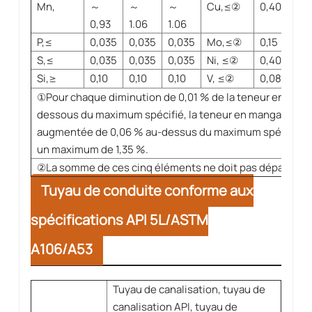
Mn,
～
～
～
Cu,≤
②
0,40
0,4
0,93
1.06
1.06
P,≤
0,035
0,035
0,035
Mo,≤
②
0,15
0,1
S,≤
0,035
0,035
0,035
Ni, ≤
②
0,40
0,4
Si,≥
0,10
0,10
0,10
V, ≤
②
0,08
0,0
①
Pour chaque diminution de 0,01 % de la teneur en carb
dessous du maximum spécifié, la teneur en manganèse p
augmentée de 0,06 % au-dessus du maximum spécifié, j
un maximum de 1,35 %.
②
La somme de ces cinq éléments ne doit pas dépasser 1
Tuyau de conduite conforme aux
spécifications API 5L/ASTM
A106/A53
Tuyau de canalisation, tuyau de
canalisation API, tuyau de