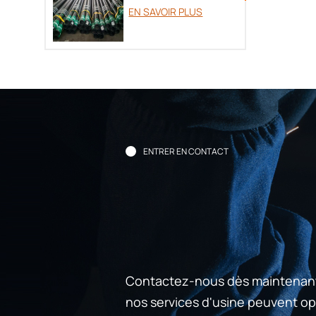
tubage OCTG
EN SAVOIR PLUS
ENTRER EN CONTACT
Contactez-nous dès maintenan
nos services d'usine peuvent opt