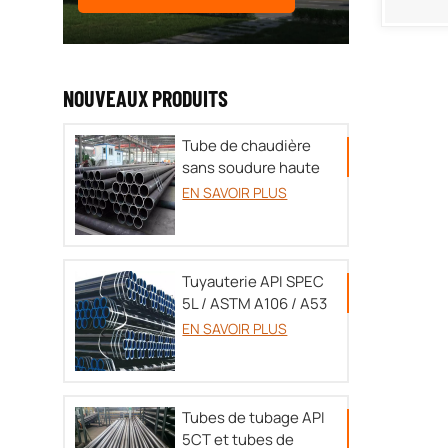
NOUVEAUX PRODUITS
Tube de chaudière
sans soudure haute
pression TU 14-3P-
EN SAVOIR PLUS
55-
2001/A179/A192/SA213/DIN17175
Tuyauterie API SPEC
5L / ASTM A106 / A53
EN SAVOIR PLUS
Tubes de tubage API
5CT et tubes de