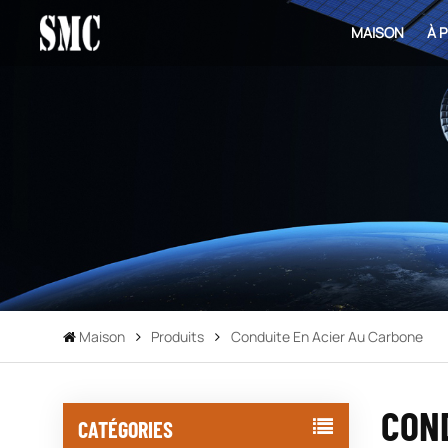
MAISON
À 
Maison
Produits
Conduite En Acier Au Carbone
COND
CATÉGORIES