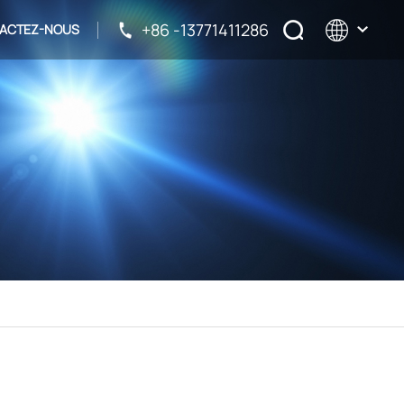
+86 -13771411286
ACTEZ-NOUS
English
français
русский
español