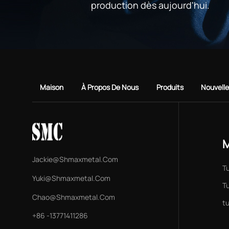
production dès aujourd'hui.
Maison
À Propos De Nous
Produits
Nouvell
M
Jackie@shmaxmetal.com
T
Yuki@shmaxmetal.com
Tu
Chao@shmaxmetal.com
t
+86 -13771411286