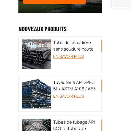
NOUVEAUX PRODUITS
Tube de chaudière
sans soudure haute
pression TU 14-3P-
EN SAVOIR PLUS
55-
2001/A179/A192/SA213/DIN17175
Tuyauterie API SPEC
5L / ASTM A106 / A53
EN SAVOIR PLUS
Tubes de tubage API
5CT et tubes de