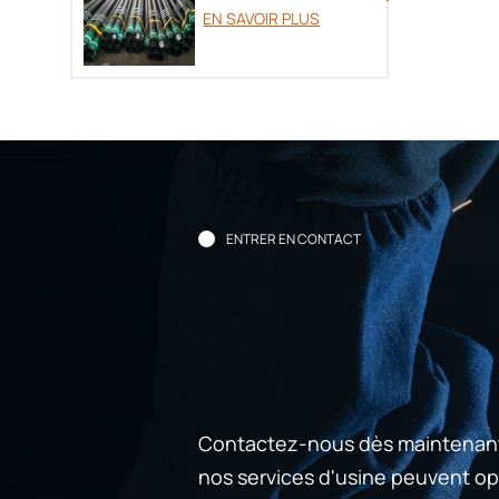
tubage OCTG
EN SAVOIR PLUS
ENTRER EN CONTACT
Contactez-nous dès maintenan
nos services d'usine peuvent opt