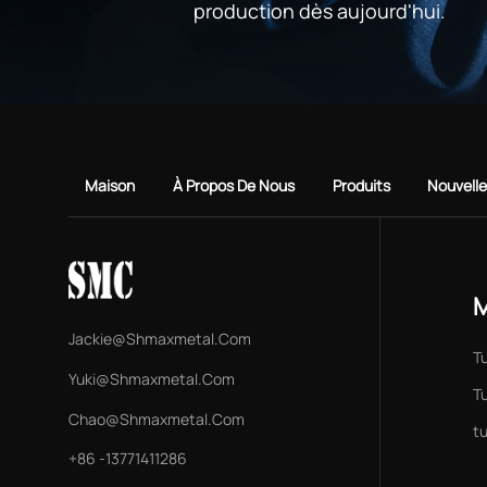
production dès aujourd'hui.
Maison
À Propos De Nous
Produits
Nouvell
M
Jackie@shmaxmetal.com
T
Yuki@shmaxmetal.com
Tu
Chao@shmaxmetal.com
t
+86 -13771411286