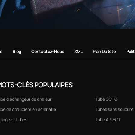
es
Blog
Contactez-Nous
XML
Plan Du Site
Poli
OTS-CLÉS POPULAIRES
ube d'échangeur de chaleur
Tube OCTG
be de chaudière en acier allié
Tubes sans soudure
ubage et tubes
Tube API 5CT