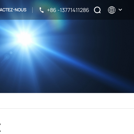
+86 -13771411286
ACTEZ-NOUS
English
français
русский
español
E