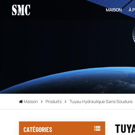
MAISON
À 
Maison
Produits
Tuyau Hydraulique Sans Soudure
TUY
CATÉGORIES