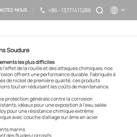
+86 -13771411286
ACTEZ-NOUS
English
ans Soudure
français
ments les plus difficiles
русский
 l'effet de la rouille et des attaques chimiques, nos
orrosion offrent une performance durable. Fabriqués à
español
ages de nickel de première qualité, ces produits
tions tout en réduisant les coûts de maintenance.
ne protection générale contre la corrosion
sistants, idéaux pour une exposition à l’eau salée
elloy pour une résistance chimique extrême
ique avec couche d'alliage sur âme en acier
ents marins
nt des fluides corrosifs