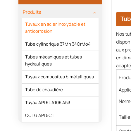
Produits
Tub
Tuyaux en acier inoxydable et
anticorrosion
Nos tu
dispon
Tube cylindrique 37Mn 34CrMo4
aux pr
Tubes mécaniques et tubes
en dim
hydrauliques
adapté
Tuyaux composites bimétalliques
Produ
Tube de chaudière
Appli
Norme
Tuyau API 5L A106 A53
OCTG API 5CT
Taille