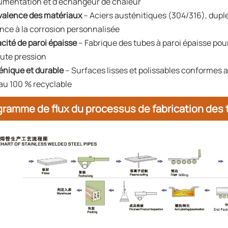
rumentation et d'échangeur de chaleur
valence des matériaux
– Aciers austénitiques (304/316), duple
ance à la corrosion personnalisée
cité de paroi épaisse
– Fabrique des tubes à paroi épaisse pou
aute pression
énique et durable
– Surfaces lisses et polissables conformes
au 100 % recyclable
gramme de flux du processus de fabrication des 