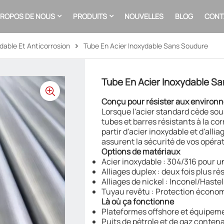
PROPOS DE NOUS
PRODUITS
NOUVELLES
BLOG
CONT
dable Et Anticorrosion
Tube En Acier Inoxydable Sans Soudure
Tube En Acier Inoxydable S
Conçu pour résister aux environne
Lorsque l'acier standard cède sous
tubes et barres résistants à la c
partir d'acier inoxydable et d'alli
assurent la sécurité de vos opéra
Options de matériaux
Acier inoxydable : 304/316 pour u
Alliages duplex : deux fois plus ré
Alliages de nickel : Inconel/Hast
Tuyau revêtu : Protection économ
Là où ça fonctionne
Plateformes offshore et équipem
Puits de pétrole et de gaz contena