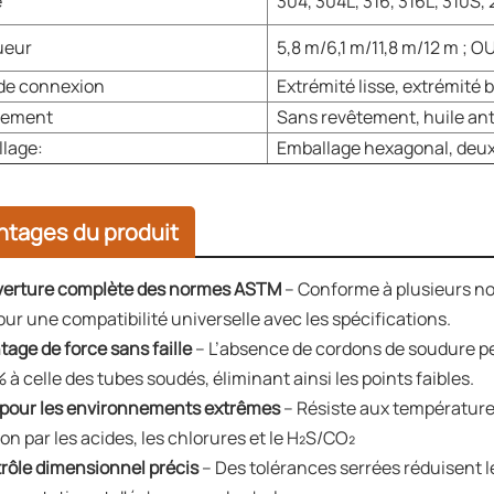
e
304, 304L, 316, 316L, 310S,
ueur
5,8 m/6,1 m/11,8 m/12 m ; O
de connexion
Extrémité lisse, extrémité 
tement
Sans revêtement, huile ant
lage:
Emballage hexagonal, deux
ntages du produit
erture complète des normes ASTM
– Conforme à plusieurs no
our une compatibilité universelle avec les spécifications.
tage de force sans faille
– L’absence de cordons de soudure pe
 à celle des tubes soudés, éliminant ainsi les points faibles.
 pour les environnements extrêmes
– Résiste aux températures
on par les acides, les chlorures et le H₂S/CO₂
rôle dimensionnel précis
– Des tolérances serrées réduisent l