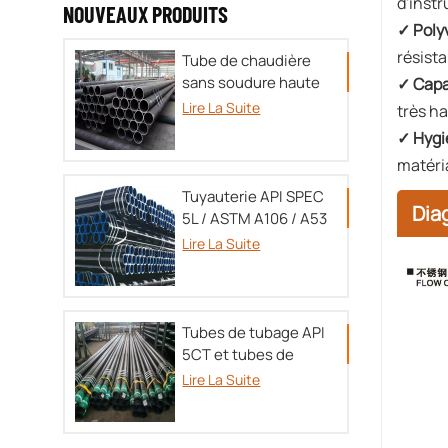
d'inst
NOUVEAUX PRODUITS
✓ Poly
résist
Tube de chaudière
sans soudure haute
✓ Capa
pression TU 14-3P-
Lire La Suite
très h
55-
✓ Hygi
2001/A179/A192/SA213/DIN17175
matéri
Tuyauterie API SPEC
Dia
5L / ASTM A106 / A53
Lire La Suite
Tubes de tubage API
5CT et tubes de
tubage OCTG
Lire La Suite