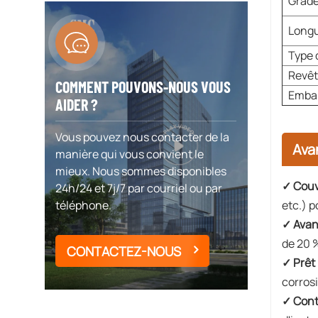
Grad
Long
Type 
Revê
COMMENT POUVONS-NOUS VOUS
Embal
AIDER ?
Vous pouvez nous contacter de la
Ava
manière qui vous convient le
mieux. Nous sommes disponibles
✓ Couv
24h/24 et 7j/7 par courriel ou par
téléphone.
etc.) p
✓ Avan
de 20 %
CONTACTEZ-NOUS
✓ Prêt
corrosi
✓ Cont