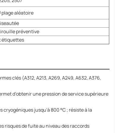
 2205, 2507
U plage aléatoire
biseautée
irouille préventive
 étiquettes
rmes clés (A312, A213, A269, A249, A632, A376,
rmet d’obtenir une pression de service supérieure
 cryogéniques jusqu'à 800 °C ; résiste à la
es risques de fuite au niveau des raccords