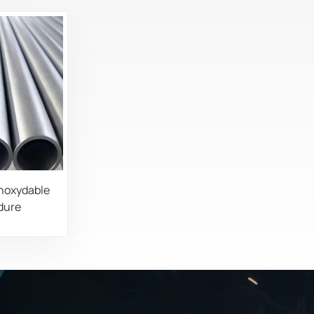
inoxydable
dure