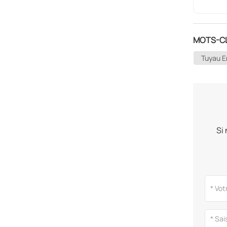
MOTS-CL
Tuyau E
Si