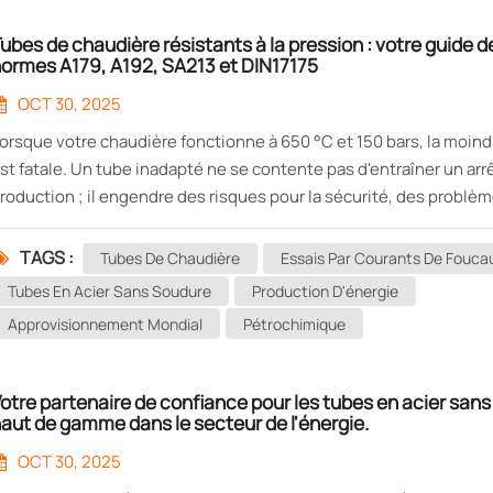
ubes de chaudière résistants à la pression : votre guide d
ormes A179, A192, SA213 et DIN17175
OCT 30, 2025
orsque votre chaudière fonctionne à 650 °C et 150 bars, la moind
st fatale. Un tube inadapté ne se contente pas d'entraîner un arr
roduction ; il engendre des risques pour la sécurité, des problè
onformité réglementaire complexes et des pertes se chiffrant en
e dollars. Chez Shanghai Maxmetal, nous fournissons des tubes
TAGS :
Tubes De Chaudière
Essais Par Courants De Foucau
haudière sans soudure haut de gamme, conçus pour résister aux
Tubes En Acier Sans Soudure
Production D'énergie
onditions extrêmes et conformes aux normes internationales les
Approvisionnement Mondial
Pétrochimique
trictes. Pourquoi les normes sont importantes : décryptage de l
ous les tubes de chaudière ne se valent pas. Différentes applica
xigent des propriétés de matériaux spécifiques. C'est pourquoi 
otre partenaire de confiance pour les tubes en acier san
tockons quatre normes de base, chacune étant une référence en
aut de gamme dans le secteur de l'énergie.
atière : ASTM A179 : Le champion du transfert de chaleur Acier s
OCT 30, 2025
oudure à faible teneur en carbone conçu pour une seule applicati