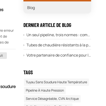
Blog
es
DERNIER ARTICLE DE BLOG
re erreur
Un seul pipeline, trois normes : comment dissiper la confusion entre les normes API 5L, A106 et A53
êt de
mes de
Tubes de chaudière résistants à la pression : votre guide des normes A179, A192, SA213 et DIN17175
 millions
 de
Votre partenaire de confiance pour les tubes en acier sans soudure haut de gamme dans le secteur de l'énergie.
lt
 plus
TAGS
’alphabet
tions
Tuyau Sans Soudure Haute Température
nous
s soudure
 la
Pipeline À Haute Pression
ans
Service Désagréable, CVN Arctique
on : le