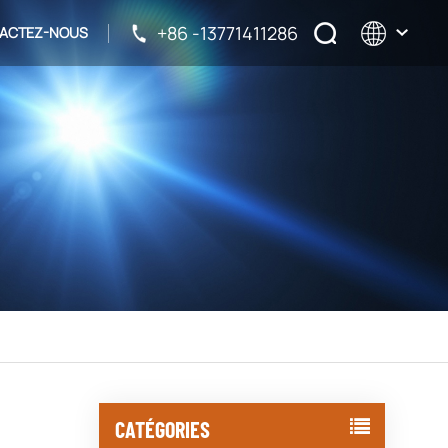
+86 -13771411286
ACTEZ-NOUS
English
français
русский
español
CATÉGORIES